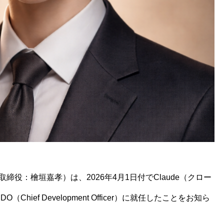
役：檜垣嘉孝）は、2026年4月1日付でClaude（クロー
O（Chief Development Officer）に就任したことをお知ら