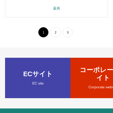
薬局
1
2
3
コーポレ
ECサイト
イト
EC site
Corporate webs